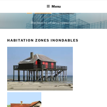
Aller
Menu
au
contenu
principal
Recherche et développement
HABITATION ZONES INONDABLES