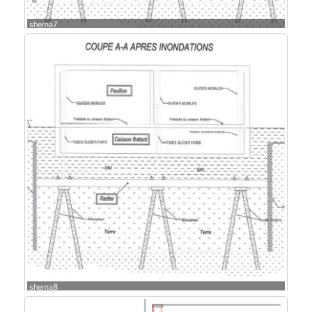
shema7
shema8