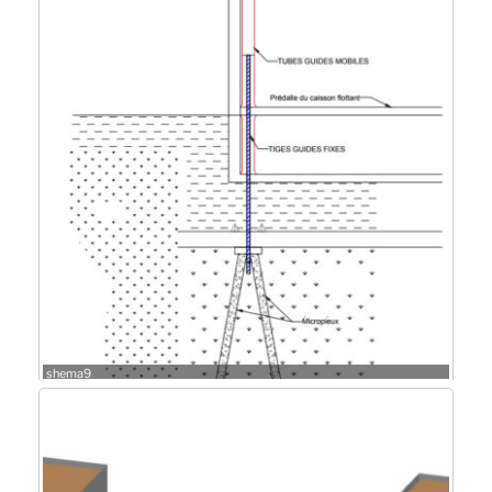
shema9