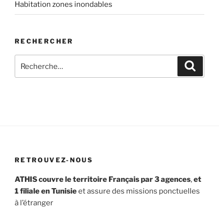
Habitation zones inondables
RECHERCHER
Recherche
Recher
pour
:
RETROUVEZ-NOUS
ATHIS couvre le territoire Français par 3 agences
,
et
1 filiale en Tunisie
et assure des missions ponctuelles
à l’étranger