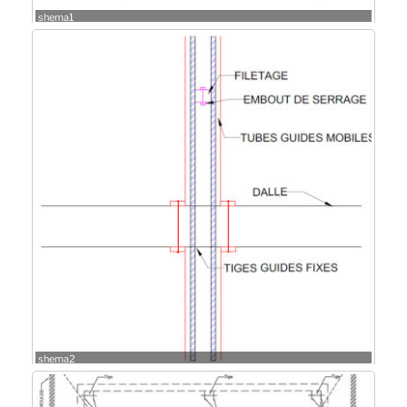
shema1
shema2