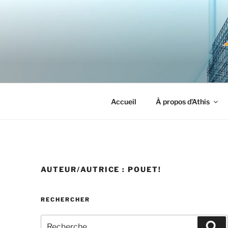
Aller
au
contenu
principal
Accueil
À propos d’Athis
AUTEUR/AUTRICE :
POUET!
RECHERCHER
Recherche
Re